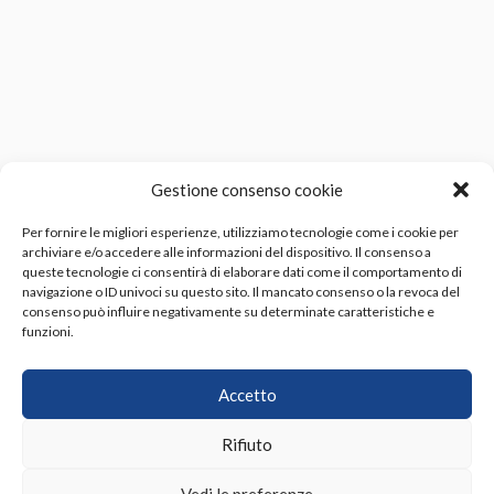
Gestione consenso cookie
Per fornire le migliori esperienze, utilizziamo tecnologie come i cookie per
archiviare e/o accedere alle informazioni del dispositivo. Il consenso a
queste tecnologie ci consentirà di elaborare dati come il comportamento di
navigazione o ID univoci su questo sito. Il mancato consenso o la revoca del
consenso può influire negativamente su determinate caratteristiche e
funzioni.
Accetto
Indirizzo:
Via Luigi Russo n. 2/4, 57121 Livorno LI
Telefono:
+39 0586 409393
Rifiuto
Email:
info@sieltech.com
PEC:
sieltech@pec.it
Vedi le preferenze