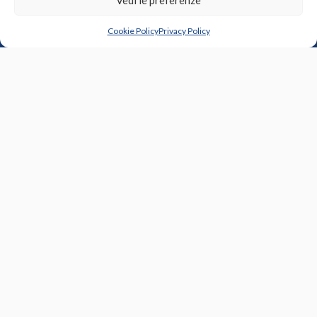
P.IVA:
01204310492
Capitale sociale:
Capitale Sociale € 50.000,00 i.v.
Cookie Policy
Privacy Policy
REA LI-109092
LINK RAPIDI
Chi siamo
Certificazioni
Contatti
Servizi
Realizzazioni
Mappa del sito
SEGUI SU