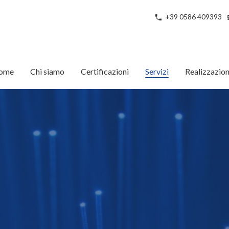
+39 0586 409393
ome
Chi siamo
Certificazioni
Servizi
Realizzazion