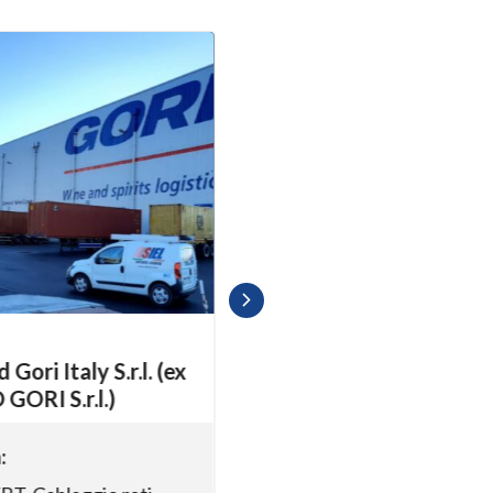
ori Italy S.r.l. (ex
RI S.r.l.)
GALLERIE DEGLI UFFIZ
Attività: