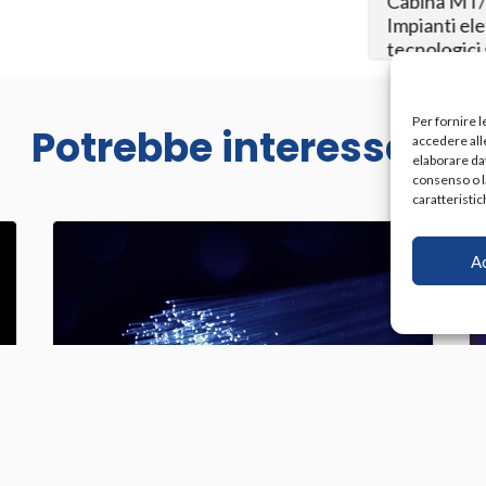
Cabina MT/
Cabina MT/BT
Impianti elettrici
Impianti elett
Impianti tecnologici speciali
tecnologici s
Manutenzioni
Quadri elettrici
Quadri elettr
Per fornire l
Potrebbe interessarti
accedere alle
elaborare da
consenso o l
caratteristic
A