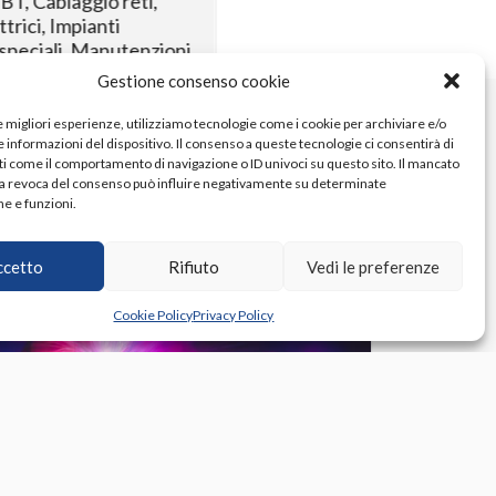
BT
Cablaggio reti
rici
Impianti
Cablaggio reti
Impianti elet
peciali
Manutenzioni
Impianti tecnologici speciali
ici
Manutenzioni
Quadri elettr
Gestione consenso cookie
e migliori esperienze, utilizziamo tecnologie come i cookie per archiviare e/o
 informazioni del dispositivo. Il consenso a queste tecnologie ci consentirà di
ti come il comportamento di navigazione o ID univoci su questo sito. Il mancato
a revoca del consenso può influire negativamente su determinate
he e funzioni.
ccetto
Rifiuto
Vedi le preferenze
Cookie Policy
Privacy Policy