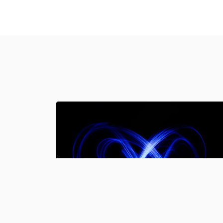
Attività:
Impianti elettrici
Impianti
tecnologici speciali