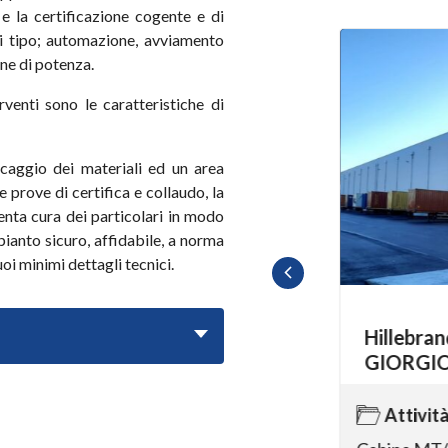
o e la certificazione cogente e di
asi tipo; automazione, avviamento
ne di potenza.
erventi sono le caratteristiche di
aggio dei materiali ed un area
 prove di certifica e collaudo, la
enta cura dei particolari in modo
mpianto sicuro, affidabile, a norma
uoi minimi dettagli tecnici.
Hillebrand G
GIORGIO GO
Allianz Cloud Milano
Attività:
Attività: