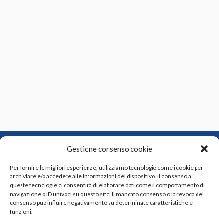
Gestione consenso cookie
Per fornire le migliori esperienze, utilizziamo tecnologie come i cookie per
archiviare e/o accedere alle informazioni del dispositivo. Il consenso a
queste tecnologie ci consentirà di elaborare dati come il comportamento di
Indirizzo:
Via Luigi Russo n. 2/4, 57121 Livorno LI
navigazione o ID univoci su questo sito. Il mancato consenso o la revoca del
consenso può influire negativamente su determinate caratteristiche e
Telefono:
+39 0586 409393
funzioni.
Email:
info@sieltech.com