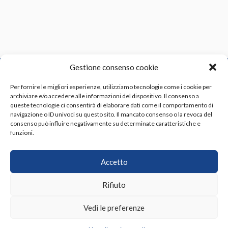
Gestione consenso cookie
Per fornire le migliori esperienze, utilizziamo tecnologie come i cookie per
archiviare e/o accedere alle informazioni del dispositivo. Il consenso a
queste tecnologie ci consentirà di elaborare dati come il comportamento di
navigazione o ID univoci su questo sito. Il mancato consenso o la revoca del
Indirizzo:
Via Luigi Russo n. 2/4, 57121 Livorno LI
consenso può influire negativamente su determinate caratteristiche e
funzioni.
Telefono:
+39 0586 409393
Email:
info@sieltech.com
PEC:
sieltech@pec.it
Accetto
P.IVA:
01204310492
Capitale sociale:
Capitale Sociale € 50.000,00 i.v.
Rifiuto
REA LI-109092
Vedi le preferenze
LINK RAPIDI