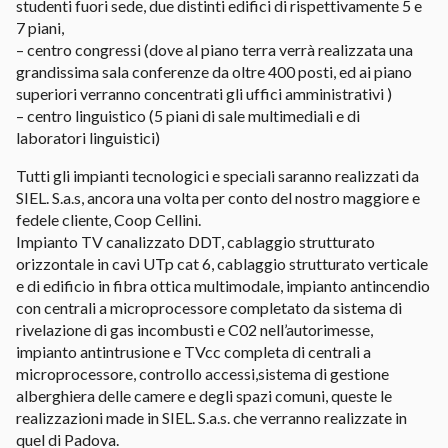
studenti fuori sede, due distinti edifici di rispettivamente 5 e
7 piani,
– centro congressi (dove al piano terra verrà realizzata una
grandissima sala conferenze da oltre 400 posti, ed ai piano
superiori verranno concentrati gli uffici amministrativi )
– centro linguistico (5 piani di sale multimediali e di
laboratori linguistici)
Tutti gli impianti tecnologici e speciali saranno realizzati da
SIEL. S.a.s, ancora una volta per conto del nostro maggiore e
fedele cliente, Coop Cellini.
Impianto TV canalizzato DDT, cablaggio strutturato
orizzontale in cavi UTp cat 6, cablaggio strutturato verticale
e di edificio in fibra ottica multimodale, impianto antincendio
con centrali a microprocessore completato da sistema di
rivelazione di gas incombusti e C02 nell’autorimesse,
impianto antintrusione e TVcc completa di centrali a
microprocessore, controllo accessi,sistema di gestione
alberghiera delle camere e degli spazi comuni, queste le
realizzazioni made in SIEL. S.a.s. che verranno realizzate in
quel di Padova.