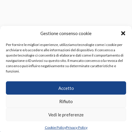
Gestione consenso cookie
Per fornire le migliori esperienze, utilizziamo tecnologie come i cookie per
archiviare e/o accedere alle informazioni del dispositivo. Il consenso a
queste tecnologie ci consentirà di elaborare dati come il comportamento di
navigazione o ID univoci su questo sito. Il mancato consenso o la revoca del
Indirizzo:
Via Luigi Russo n. 2/4, 57121 Livorno LI
consenso può influire negativamente su determinate caratteristiche e
funzioni.
Telefono:
+39 0586 409393
Email:
info@sieltech.com
PEC:
sieltech@pec.it
Accetto
P.IVA:
01204310492
Capitale sociale:
Capitale Sociale € 50.000,00 i.v.
Rifiuto
REA LI-109092
Vedi le preferenze
LINK RAPIDI
Cookie Policy
Privacy Policy
Chi siamo